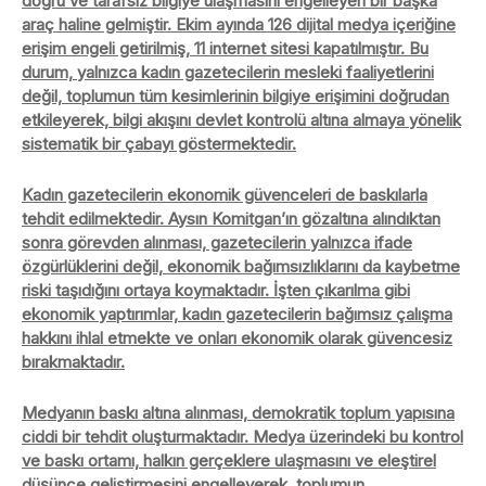
doğru ve tarafsız bilgiye ulaşmasını engelleyen bir başka
araç haline gelmiştir. Ekim ayında 126 dijital medya içeriğine
erişim engeli getirilmiş, 11 internet sitesi kapatılmıştır. Bu
durum, yalnızca kadın gazetecilerin mesleki faaliyetlerini
değil, toplumun tüm kesimlerinin bilgiye erişimini doğrudan
etkileyerek, bilgi akışını devlet kontrolü altına almaya yönelik
sistematik bir çabayı göstermektedir.
Kadın gazetecilerin ekonomik güvenceleri de baskılarla
tehdit edilmektedir. Aysın Komitgan’ın gözaltına alındıktan
sonra görevden alınması, gazetecilerin yalnızca ifade
özgürlüklerini değil, ekonomik bağımsızlıklarını da kaybetme
riski taşıdığını ortaya koymaktadır. İşten çıkarılma gibi
ekonomik yaptırımlar, kadın gazetecilerin bağımsız çalışma
hakkını ihlal etmekte ve onları ekonomik olarak güvencesiz
bırakmaktadır.
Medyanın baskı altına alınması, demokratik toplum yapısına
ciddi bir tehdit oluşturmaktadır. Medya üzerindeki bu kontrol
ve baskı ortamı, halkın gerçeklere ulaşmasını ve eleştirel
düşünce geliştirmesini engelleyerek, toplumun