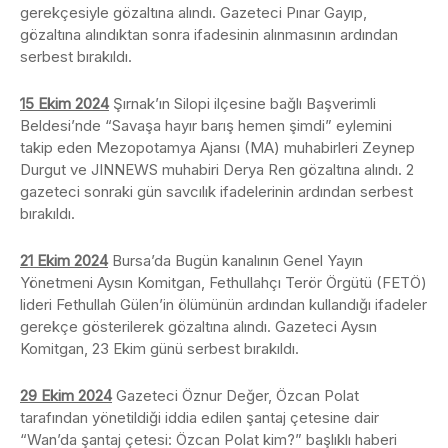
gerekçesiyle gözaltına alındı. Gazeteci Pınar Gayıp,
gözaltına alındıktan sonra ifadesinin alınmasının ardından
serbest bırakıldı.
15 Ekim 2024
Şırnak’ın Silopi ilçesine bağlı Başverimli
Beldesi’nde “Savaşa hayır barış hemen şimdi” eylemini
takip eden Mezopotamya Ajansı (MA) muhabirleri Zeynep
Durgut ve JINNEWS muhabiri Derya Ren gözaltına alındı. 2
gazeteci sonraki gün savcılık ifadelerinin ardından serbest
bırakıldı.
21 Ekim 2024
Bursa’da Bugün kanalının Genel Yayın
Yönetmeni Aysın Komitgan, Fethullahçı Terör Örgütü (FETÖ)
lideri Fethullah Gülen’in ölümünün ardından kullandığı ifadeler
gerekçe gösterilerek gözaltına alındı. Gazeteci Aysın
Komitgan, 23 Ekim günü serbest bırakıldı.
29 Ekim 2024
Gazeteci Öznur Değer, Özcan Polat
tarafından yönetildiği iddia edilen şantaj çetesine dair
“Wan’da şantaj çetesi: Özcan Polat kim?” başlıklı haberi