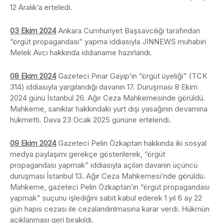
12 Aralık’a erteledi.
03 Ekim 2024
Ankara Cumhuriyet Başsavcılığı tarafından
“örgüt propagandası” yapma iddiasıyla JINNEWS muhabiri
Melek Avcı hakkında iddianame hazırlandı.
08 Ekim 2024
Gazeteci Pınar Gayıp’ın “örgüt üyeliği” (TCK
314) iddiasıyla yargılandığı davanın 17. Duruşması 8 Ekim
2024 günü İstanbul 26. Ağır Ceza Mahkemesinde görüldü.
Mahkeme, sanıklar hakkındaki yurt dışı yasağının devamına
hükmetti. Dava 23 Ocak 2025 gününe ertelendi.
09 Ekim 2024
Gazeteci Pelin Özkaptan hakkında iki sosyal
medya paylaşımı gerekçe gösterilerek, “örgüt
propagandası yapmak” iddiasıyla açılan davanın üçüncü
duruşması İstanbul 13. Ağır Ceza Mahkemesi’nde görüldü.
Mahkeme, gazeteci Pelin Özkaptan’ın “örgüt propagandası
yapmak” suçunu işlediğini sabit kabul ederek 1 yıl 6 ay 22
gün hapis cezası ile cezalandırılmasına karar verdi. Hükmün
açıklanması geri bırakıldı.