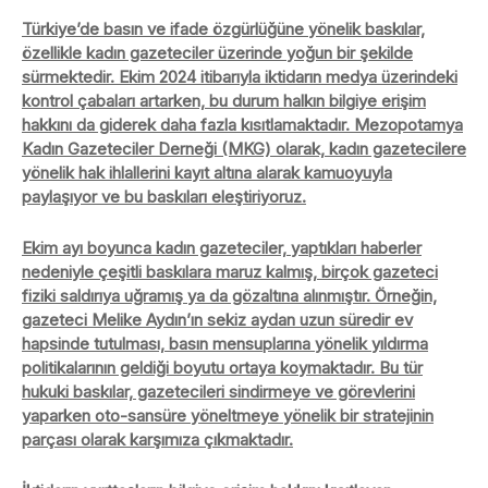
Türkiye’de basın ve ifade özgürlüğüne yönelik baskılar,
özellikle kadın gazeteciler üzerinde yoğun bir şekilde
sürmektedir. Ekim 2024 itibarıyla iktidarın medya üzerindeki
kontrol çabaları artarken, bu durum halkın bilgiye erişim
hakkını da giderek daha fazla kısıtlamaktadır. Mezopotamya
Kadın Gazeteciler Derneği (MKG) olarak, kadın gazetecilere
yönelik hak ihlallerini kayıt altına alarak kamuoyuyla
paylaşıyor ve bu baskıları eleştiriyoruz.
Ekim ayı boyunca kadın gazeteciler, yaptıkları haberler
nedeniyle çeşitli baskılara maruz kalmış, birçok gazeteci
fiziki saldırıya uğramış ya da gözaltına alınmıştır. Örneğin,
gazeteci Melike Aydın’ın sekiz aydan uzun süredir ev
hapsinde tutulması, basın mensuplarına yönelik yıldırma
politikalarının geldiği boyutu ortaya koymaktadır. Bu tür
hukuki baskılar, gazetecileri sindirmeye ve görevlerini
yaparken oto-sansüre yöneltmeye yönelik bir stratejinin
parçası olarak karşımıza çıkmaktadır.