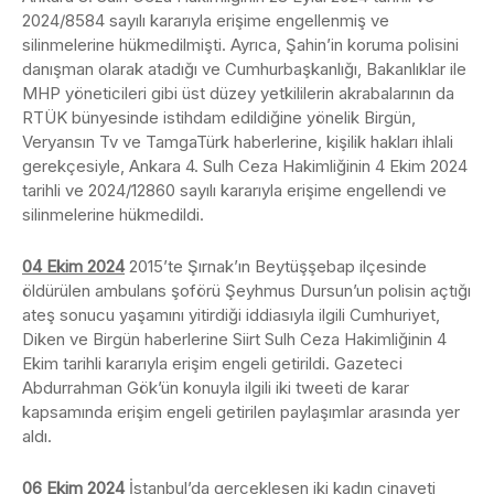
2024/8584 sayılı kararıyla erişime engellenmiş ve
silinmelerine hükmedilmişti. Ayrıca, Şahin’in koruma polisini
danışman olarak atadığı ve Cumhurbaşkanlığı, Bakanlıklar ile
MHP yöneticileri gibi üst düzey yetkililerin akrabalarının da
RTÜK bünyesinde istihdam edildiğine yönelik Birgün,
Veryansın Tv ve TamgaTürk haberlerine, kişilik hakları ihlali
gerekçesiyle, Ankara 4. Sulh Ceza Hakimliğinin 4 Ekim 2024
tarihli ve 2024/12860 sayılı kararıyla erişime engellendi ve
silinmelerine hükmedildi.
04 Ekim 2024
2015’te Şırnak’ın Beytüşşebap ilçesinde
öldürülen ambulans şoförü Şeyhmus Dursun’un polisin açtığı
ateş sonucu yaşamını yitirdiği iddiasıyla ilgili Cumhuriyet,
Diken ve Birgün haberlerine Siirt Sulh Ceza Hakimliğinin 4
Ekim tarihli kararıyla erişim engeli getirildi. Gazeteci
Abdurrahman Gök’ün konuyla ilgili iki tweeti de karar
kapsamında erişim engeli getirilen paylaşımlar arasında yer
aldı.
06 Ekim 2024
İstanbul’da gerçekleşen iki kadın cinayeti