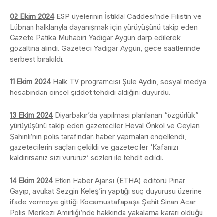
02 Ekim 2024
ESP üyelerinin İstiklal Caddesi’nde Filistin ve
Lübnan halklarıyla dayanışmak için yürüyüşünü takip eden
Gazete Patika Muhabiri Yadigar Aygün darp edilerek
gözaltına alındı. Gazeteci Yadigar Aygün, gece saatlerinde
serbest bırakıldı.
11 Ekim 2024
Halk TV programcısı Şule Aydın, sosyal medya
hesabından cinsel şiddet tehdidi aldığını duyurdu.
13 Ekim 2024
Diyarbakır’da yapılması planlanan “özgürlük”
yürüyüşünü takip eden gazeteciler Heval Önkol ve Ceylan
Şahinli’nin polis tarafından haber yapmaları engellendi,
gazetecilerin saçları çekildi ve gazeteciler ‘Kafanızı
kaldırırsanız sizi vururuz’ sözleri ile tehdit edildi.
14 Ekim 2024
Etkin Haber Ajansı (ETHA) editörü Pınar
Gayıp, avukat Sezgin Keleş’in yaptığı suç duyurusu üzerine
ifade vermeye gittiği Kocamustafapaşa Şehit Sinan Acar
Polis Merkezi Amirliği’nde hakkında yakalama kararı olduğu