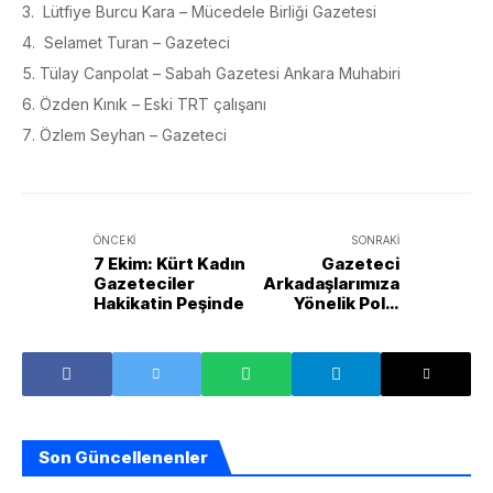
Lütfiye Burcu Kara – Mücedele Birliği Gazetesi
Selamet Turan – Gazeteci
Tülay Canpolat – Sabah Gazetesi Ankara Muhabiri
Özden Kınık – Eski TRT çalışanı
Özlem Seyhan – Gazeteci
ÖNCEKI
SONRAKI
7 Ekim: Kürt Kadın
Gazeteci
Gazeteciler
Arkadaşlarımıza
Hakikatin Peşinde
Yönelik Polis
Şiddeti Hakkında
Basın
Açıklamamız
Son Güncellenenler