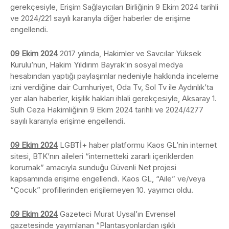
gerekçesiyle, Erişim Sağlayıcıları Birliğinin 9 Ekim 2024 tarihli
ve 2024/221 sayılı kararıyla diğer haberler de erişime
engellendi.
09 Ekim 2024
2017 yılında, Hakimler ve Savcılar Yüksek
Kurulu’nun, Hakim Yıldırım Bayrak‘ın sosyal medya
hesabından yaptığı paylaşımlar nedeniyle hakkında inceleme
izni verdiğine dair Cumhuriyet, Oda Tv, Sol Tv ile Aydınlık’ta
yer alan haberler, kişilik hakları ihlali gerekçesiyle, Aksaray 1.
Sulh Ceza Hakimliğinin 9 Ekim 2024 tarihli ve 2024/4277
sayılı kararıyla erişime engellendi.
09 Ekim 2024
LGBTİ+ haber platformu Kaos GL’nin internet
sitesi, BTK’nın aileleri “internetteki zararlı içeriklerden
korumak” amacıyla sunduğu Güvenli Net projesi
kapsamında erişime engellendi. Kaos GL, “Aile” ve/veya
“Çocuk” profillerinden erişilemeyen 10. yayımcı oldu.
09 Ekim 2024
Gazeteci Murat Uysal’ın Evrensel
gazetesinde yayımlanan “Plantasyonlardan ışıklı