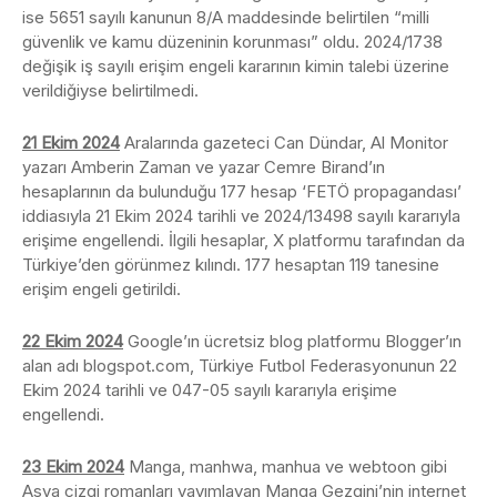
ise 5651 sayılı kanunun 8/A maddesinde belirtilen “milli
güvenlik ve kamu düzeninin korunması” oldu. 2024/1738
değişik iş sayılı erişim engeli kararının kimin talebi üzerine
verildiğiyse belirtilmedi.
21 Ekim 2024
Aralarında gazeteci Can Dündar, Al Monitor
yazarı Amberin Zaman ve yazar Cemre Birand’ın
hesaplarının da bulunduğu 177 hesap ‘FETÖ propagandası’
iddiasıyla 21 Ekim 2024 tarihli ve 2024/13498 sayılı kararıyla
erişime engellendi. İlgili hesaplar, X platformu tarafından da
Türkiye’den görünmez kılındı. 177 hesaptan 119 tanesine
erişim engeli getirildi.
22 Ekim 2024
Google’ın ücretsiz blog platformu Blogger’ın
alan adı blogspot.com, Türkiye Futbol Federasyonunun 22
Ekim 2024 tarihli ve 047-05 sayılı kararıyla erişime
engellendi.
23 Ekim 2024
Manga, manhwa, manhua ve webtoon gibi
Asya çizgi romanları yayımlayan Manga Gezgini’nin internet