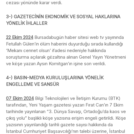
cezası yönünde karar verdi.
3-) GAZETECİNİN EKONOMİK VE SOSYAL HAKLARINA
YÖNELİK İHLALLER
22 Ekim 2024
Bursadabugün haber sitesi web tv yayınında
Fetullah Gülen’in ölüm haberini duyurduğu sırada kullandığı
‘Mekanı cennet olsun’ ifadesi nedeniyle hakkında
soruşturma açılarak gözaltına alınan Genel Yayın Yönetmeni
ve köşe yazarı Aysın Komitgan’ın işine son verildi.
4-) BASIN-MEDYA KURULUŞLARINA YÖNELİK
ENGELLEME VE SANSÜR
07 Ekim 2024
Bilgi Teknolojileri ve İletişim Kurumu (BTK)
tarafından, Yeni Yaşam gazetesi yazarı Fırat Can’ın 7 Ekim
tarihinde yayınlanan “3. Dünya Savaşı, Ortadoğu’da kaos ve
çıkış yolu” başlıklı köşe yazısına erişim engeli getirildi. Köşe
yazısının yayınlandığı tarihli gazete sayısı hakkında da
İstanbul Cumhuriyet Başsavcılığı’nın talebi üzerine, İstanbul