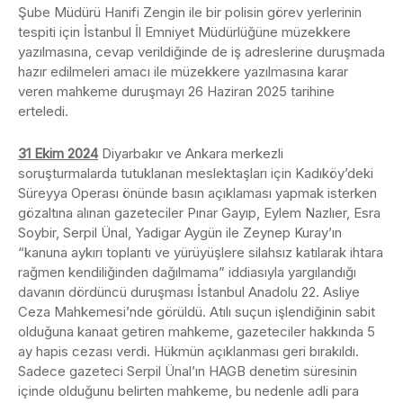
Şube Müdürü Hanifi Zengin ile bir polisin görev yerlerinin
tespiti için İstanbul İl Emniyet Müdürlüğüne müzekkere
yazılmasına, cevap verildiğinde de iş adreslerine duruşmada
hazır edilmeleri amacı ile müzekkere yazılmasına karar
veren mahkeme duruşmayı 26 Haziran 2025 tarihine
erteledi.
31 Ekim 2024
Diyarbakır ve Ankara merkezli
soruşturmalarda tutuklanan meslektaşları için Kadıköy’deki
Süreyya Operası önünde basın açıklaması yapmak isterken
gözaltına alınan gazeteciler Pınar Gayıp, Eylem Nazlıer, Esra
Soybir, Serpil Ünal, Yadigar Aygün ile Zeynep Kuray’ın
“kanuna aykırı toplantı ve yürüyüşlere silahsız katılarak ihtara
rağmen kendiliğinden dağılmama” iddiasıyla yargılandığı
davanın dördüncü duruşması İstanbul Anadolu 22. Asliye
Ceza Mahkemesi’nde görüldü. Atılı suçun işlendiğinin sabit
olduğuna kanaat getiren mahkeme, gazeteciler hakkında 5
ay hapis cezası verdi. Hükmün açıklanması geri bırakıldı.
Sadece gazeteci Serpil Ünal’ın HAGB denetim süresinin
içinde olduğunu belirten mahkeme, bu nedenle adli para