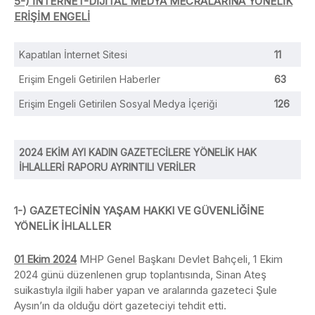
5-) İNTERNET-DİJİTAL MEDYA MECRALARINA YÖNELİK
ERİŞİM ENGELİ
Kapatılan İnternet Sitesi
11
Erişim Engeli Getirilen Haberler
63
Erişim Engeli Getirilen Sosyal Medya İçeriği
126
2024 EKİM AYI
KADIN GAZETECİLERE YÖNELİK HAK
İHLALLERİ RAPORU
AYRINTILI VERİLER
1-) GAZETECİNİN YAŞAM HAKKI VE GÜVENLİĞİNE
YÖNELİK İHLALLER
01 Ekim 2024
MHP Genel Başkanı Devlet Bahçeli, 1 Ekim
2024 günü düzenlenen grup toplantısında, Sinan Ateş
suikastıyla ilgili haber yapan ve aralarında gazeteci Şule
Aysın’ın da olduğu dört gazeteciyi tehdit etti.