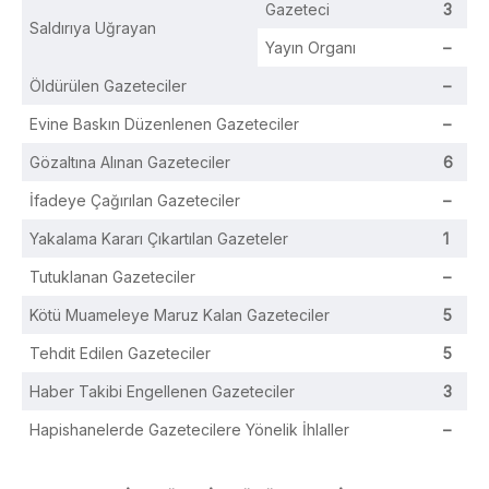
Gazeteci
3
Saldırıya Uğrayan
Yayın Organı
–
Öldürülen Gazeteciler
–
Evine Baskın Düzenlenen Gazeteciler
–
Gözaltına Alınan Gazeteciler
6
İfadeye Çağırılan Gazeteciler
–
Yakalama Kararı Çıkartılan Gazeteler
1
Tutuklanan Gazeteciler
–
Kötü Muameleye Maruz Kalan Gazeteciler
5
Tehdit Edilen Gazeteciler
5
Haber Takibi Engellenen Gazeteciler
3
Hapishanelerde Gazetecilere Yönelik İhlaller
–