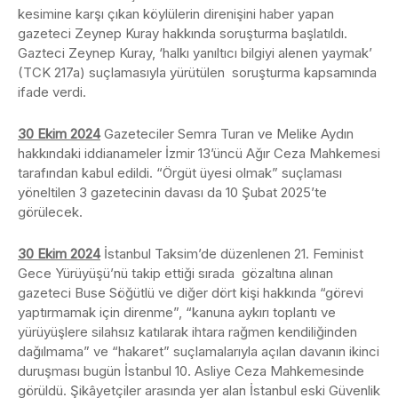
kesimine karşı çıkan köylülerin direnişini haber yapan
gazeteci Zeynep Kuray hakkında soruşturma başlatıldı.
Gazteci Zeynep Kuray, ‘halkı yanıltıcı bilgiyi alenen yaymak’
(TCK 217a) suçlamasıyla yürütülen soruşturma kapsamında
ifade verdi.
30 Ekim 2024
Gazeteciler Semra Turan ve Melike Aydın
hakkındaki iddianameler İzmir 13’üncü Ağır Ceza Mahkemesi
tarafından kabul edildi. “Örgüt üyesi olmak” suçlaması
yöneltilen 3 gazetecinin davası da 10 Şubat 2025’te
görülecek.
30 Ekim 2024
İstanbul Taksim’de düzenlenen 21. Feminist
Gece Yürüyüşü’nü takip ettiği sırada gözaltına alınan
gazeteci Buse Söğütlü ve diğer dört kişi hakkında “görevi
yaptırmamak için direnme”, “kanuna aykırı toplantı ve
yürüyüşlere silahsız katılarak ihtara rağmen kendiliğinden
dağılmama” ve “hakaret” suçlamalarıyla açılan davanın ikinci
duruşması bugün İstanbul 10. Asliye Ceza Mahkemesinde
görüldü. Şikâyetçiler arasında yer alan İstanbul eski Güvenlik