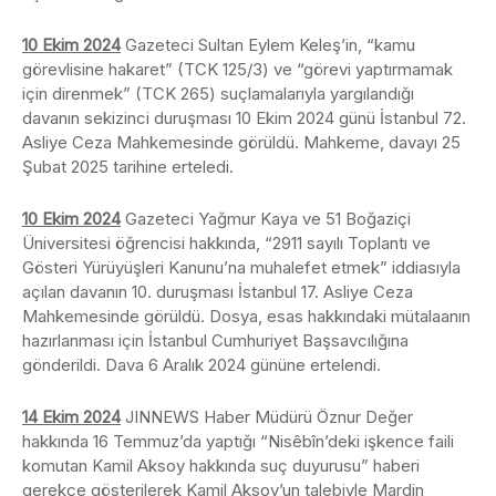
10 Ekim 2024
Gazeteci Sultan Eylem Keleş’in, “kamu
görevlisine hakaret” (TCK 125/3) ve “görevi yaptırmamak
için direnmek” (TCK 265) suçlamalarıyla yargılandığı
davanın sekizinci duruşması 10 Ekim 2024 günü İstanbul 72.
Asliye Ceza Mahkemesinde görüldü. Mahkeme, davayı 25
Şubat 2025 tarihine erteledi.
10 Ekim 2024
Gazeteci Yağmur Kaya ve 51 Boğaziçi
Üniversitesi öğrencisi hakkında, “2911 sayılı Toplantı ve
Gösteri Yürüyüşleri Kanunu’na muhalefet etmek” iddiasıyla
açılan davanın 10. duruşması İstanbul 17. Asliye Ceza
Mahkemesinde görüldü. Dosya, esas hakkındaki mütalaanın
hazırlanması için İstanbul Cumhuriyet Başsavcılığına
gönderildi. Dava 6 Aralık 2024 gününe ertelendi.
14 Ekim 2024
JINNEWS Haber Müdürü Öznur Değer
hakkında 16 Temmuz’da yaptığı “Nisêbîn’deki işkence faili
komutan Kamil Aksoy hakkında suç duyurusu” haberi
gerekçe gösterilerek Kamil Aksoy’un talebiyle Mardin