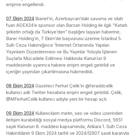
erişime engellendi.
07 Ekim 2024
Bianet’in, Azerbaycan’daki savuma ve silah
fuarı ADEX24’e sponsor olan Barzan Holding ile ilgili “Katarlı
şirketin ortağı da Türkiye’den” başlığını taşıyan haberine,
Barer Holding’in, 7 Ekim’de başvurusu üzerine İstanbul 5.
Sulh Ceza Hakimiğince ‘İnternet Ortamında Yapılan
Yayınların Düzenlenmesi ve Bu Yayınlar Yoluyla İşlenen
Suçlarla Mücadele Edilmesi Hakkında Kanun’un 9
maddesinde uyarınca habere erişim engeli getirildi ve
içeriğin yayından çıkartılmasına hükmedildi.
08 Ekim 2024
Gazeteci Ferhat Çelik’in @feraddcelik
kullanıcı adlı Twitter hesabına erişim engeli getirildi. Çelik,
@MFerhatCelik kullanıcı adıyla yeni bir hesap açtı.
09 Ekim 2024
Kullanıcıların metin, ses ve video üzerinden
iletişim kurabildiği sosyal medya platformu Discord, 5651
sayılı Kanunun 8. maddesi kapsamında, Ankara 1. Sulh Ceza
Hakimliğinin 9 Ekim 2024 tarihli ve 2024/12907 sayılı kararıyla