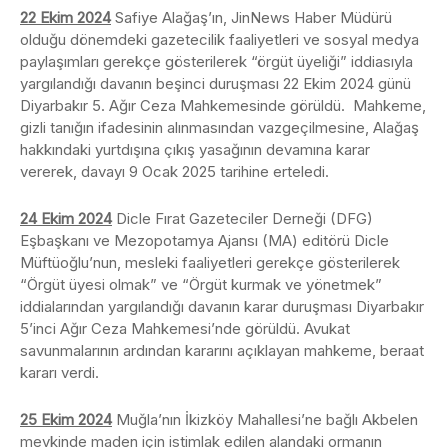
22 Ekim 2024
Safiye Alağaş’ın, JinNews Haber Müdürü
olduğu dönemdeki gazetecilik faaliyetleri ve sosyal medya
paylaşımları gerekçe gösterilerek “örgüt üyeliği” iddiasıyla
yargılandığı davanın beşinci duruşması 22 Ekim 2024 günü
Diyarbakır 5. Ağır Ceza Mahkemesinde görüldü. Mahkeme,
gizli tanığın ifadesinin alınmasından vazgeçilmesine, Alağaş
hakkındaki yurtdışına çıkış yasağının devamına karar
vererek, davayı 9 Ocak 2025 tarihine erteledi.
24 Ekim 2024
Dicle Fırat Gazeteciler Derneği (DFG)
Eşbaşkanı ve Mezopotamya Ajansı (MA) editörü Dicle
Müftüoğlu’nun, mesleki faaliyetleri gerekçe gösterilerek
“Örgüt üyesi olmak” ve “Örgüt kurmak ve yönetmek”
iddialarından yargılandığı davanın karar duruşması Diyarbakır
5’inci Ağır Ceza Mahkemesi’nde görüldü. Avukat
savunmalarının ardından kararını açıklayan mahkeme, beraat
kararı verdi.
25 Ekim 2024
Muğla’nın İkizköy Mahallesi’ne bağlı Akbelen
mevkinde maden için istimlak edilen alandaki ormanın