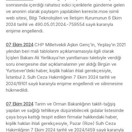
sonrasında içerdiği rahatsız edici içeriklerle gündeme gelen
ve anonim olarak paylaşım yapılabilen kereste.moe isimli
web sitesi, Bilgi Teknolojileri ve İletişim Kurumunun 6 Ekim
2024 tarihli ve 490.05.01.2024.-759554 sayılı kararıyla
erişime engellendi.
07 Ekim 2024
CHP Milletvekili Aşkın Genç’in, Yeşilay’ın 2021
yılından beri mali tablolarını açıklamamasıyla ilgili olarak
İçişleri Bakanı Ali Yerlikaya’nın yanıtlaması talebiyle verdiği
soru önergesine dair açıklamalarının yer aldığı Birgün ve
Yurtsever’deki haber, kişilik hakları ihlali gerekçesiyle,
İstanbul 2. Sulh Ceza Hakimliğinin 7 Ekim 2024 tarihli ve
2024/19101 sayılı kararıyla erişime engellendi ve silinmesine
hükmedildi.
07 Ekim 2024
Tarım ve Orman Bakanlığının taklit-tağşiş
yapılan ve sağlığı tehlikeye düşürebilecek gıdalar listesinde
çaya boya kattığı tespit edilen firmalar hakkındaki haber,
kişilik hakları ihlali gerekçesiyle, Pazar (Rize) Sulh Ceza
Hakimliğinin 7 Ekim 2024 tarihli ve 2024/1459 sayılı kararıyla