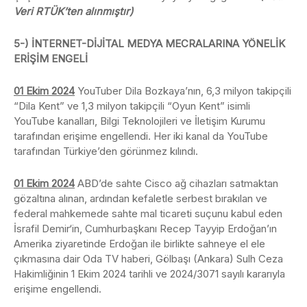
Veri RTÜK’ten alınmıştır)
5-) İNTERNET-DİJİTAL MEDYA MECRALARINA YÖNELİK
ERİŞİM ENGELİ
01 Ekim 2024
YouTuber Dila Bozkaya’nın, 6,3 milyon takipçili
“Dila Kent” ve 1,3 milyon takipçili “Oyun Kent” isimli
YouTube kanalları, Bilgi Teknolojileri ve İletişim Kurumu
tarafından erişime engellendi. Her iki kanal da YouTube
tarafından Türkiye’den görünmez kılındı.
01 Ekim 2024
ABD’de sahte Cisco ağ cihazları satmaktan
gözaltına alınan, ardından kefaletle serbest bırakılan ve
federal mahkemede sahte mal ticareti suçunu kabul eden
İsrafil Demir‘in, Cumhurbaşkanı Recep Tayyip Erdoğan’ın
Amerika ziyaretinde Erdoğan ile birlikte sahneye el ele
çıkmasına dair Oda TV haberi, Gölbaşı (Ankara) Sulh Ceza
Hakimliğinin 1 Ekim 2024 tarihli ve 2024/3071 sayılı kararıyla
erişime engellendi.