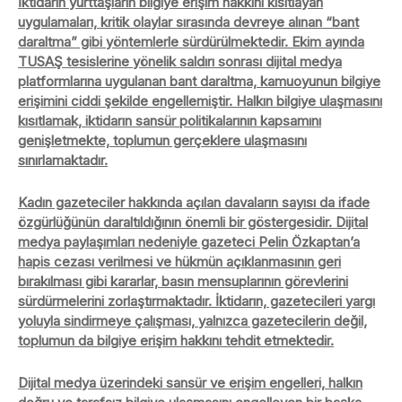
İktidarın yurttaşların bilgiye erişim hakkını kısıtlayan
uygulamaları, kritik olaylar sırasında devreye alınan “bant
daraltma” gibi yöntemlerle sürdürülmektedir. Ekim ayında
TUSAŞ tesislerine yönelik saldırı sonrası dijital medya
platformlarına uygulanan bant daraltma, kamuoyunun bilgiye
erişimini ciddi şekilde engellemiştir. Halkın bilgiye ulaşmasını
kısıtlamak, iktidarın sansür politikalarının kapsamını
genişletmekte, toplumun gerçeklere ulaşmasını
sınırlamaktadır.
Kadın gazeteciler hakkında açılan davaların sayısı da ifade
özgürlüğünün daraltıldığının önemli bir göstergesidir. Dijital
medya paylaşımları nedeniyle gazeteci Pelin Özkaptan’a
hapis cezası verilmesi ve hükmün açıklanmasının geri
bırakılması gibi kararlar, basın mensuplarının görevlerini
sürdürmelerini zorlaştırmaktadır. İktidarın, gazetecileri yargı
yoluyla sindirmeye çalışması, yalnızca gazetecilerin değil,
toplumun da bilgiye erişim hakkını tehdit etmektedir.
Dijital medya üzerindeki sansür ve erişim engelleri, halkın