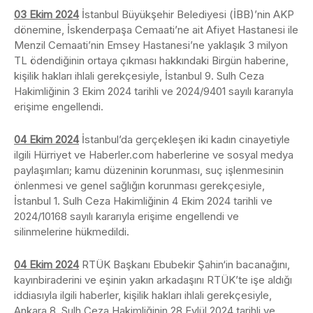
03 Ekim 2024
İstanbul Büyükşehir Belediyesi (İBB)’nin AKP
dönemine, İskenderpaşa Cemaati’ne ait Afiyet Hastanesi ile
Menzil Cemaati’nin Emsey Hastanesi’ne yaklaşık 3 milyon
TL ödendiğinin ortaya çıkması hakkındaki Birgün haberine,
kişilik hakları ihlali gerekçesiyle, İstanbul 9. Sulh Ceza
Hakimliğinin 3 Ekim 2024 tarihli ve 2024/9401 sayılı kararıyla
erişime engellendi.
04 Ekim 2024
İstanbul’da gerçekleşen iki kadın cinayetiyle
ilgili Hürriyet ve Haberler.com haberlerine ve sosyal medya
paylaşımları; kamu düzeninin korunması, suç işlenmesinin
önlenmesi ve genel sağlığın korunması gerekçesiyle,
İstanbul 1. Sulh Ceza Hakimliğinin 4 Ekim 2024 tarihli ve
2024/10168 sayılı kararıyla erişime engellendi ve
silinmelerine hükmedildi.
04 Ekim 2024
RTÜK Başkanı Ebubekir Şahin‘in bacanağını,
kayınbiraderini ve eşinin yakın arkadaşını RTÜK’te işe aldığı
iddiasıyla ilgili haberler, kişilik hakları ihlali gerekçesiyle,
Ankara 8. Sulh Ceza Hakimliğinin 28 Eylül 2024 tarihli ve