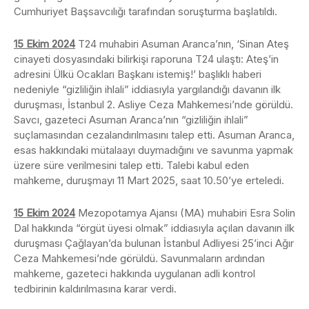
Cumhuriyet Başsavcılığı tarafından soruşturma başlatıldı.
15 Ekim 2024
T24 muhabiri Asuman Aranca’nın, ‘Sinan Ateş
cinayeti dosyasındaki bilirkişi raporuna T24 ulaştı: Ateş’in
adresini Ülkü Ocakları Başkanı istemiş!’ başlıklı haberi
nedeniyle “gizliliğin ihlali” iddiasıyla yargılandığı davanın ilk
duruşması, İstanbul 2. Asliye Ceza Mahkemesi’nde görüldü.
Savcı, gazeteci Asuman Aranca’nın “gizliliğin ihlali”
suçlamasından cezalandırılmasını talep etti. Asuman Aranca,
esas hakkındaki mütalaayı duymadığını ve savunma yapmak
üzere süre verilmesini talep etti. Talebi kabul eden
mahkeme, duruşmayı 11 Mart 2025, saat 10.50’ye erteledi.
15 Ekim 2024
Mezopotamya Ajansı (MA) muhabiri Esra Solin
Dal hakkında “örgüt üyesi olmak” iddiasıyla açılan davanın ilk
duruşması Çağlayan’da bulunan İstanbul Adliyesi 25’inci Ağır
Ceza Mahkemesi’nde görüldü. Savunmaların ardından
mahkeme, gazeteci hakkında uygulanan adli kontrol
tedbirinin kaldırılmasına karar verdi.