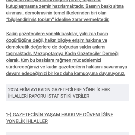
kutuplaşmasına zemin hazırlamaktadır. Basının baskı altına
alınması, demokrasinin temel ilkelerinden biri olan
“bilgilendirilmiş toplum” idealine zarar vermektedir.
Kadın gazetecilere yönelik baskılar, yalnızca basın
özgürlüğüne değil, halkın bilgiye erişim hakkına ve
demokratik değerlere de doğrudan saldırı anlamı
taşımaktadır. Mezopotamya Kadın Gazeteciler Derneği
olarak, tüm bu baskılara rağmen mücadelemizi
sürdüreceğimizi ve kadın gazetecilerin haklarını savunmaya
devam edeceğimizi bir kez daha kamuoyuna duyuruyoruz.
2024 EKİM AYI
KADIN GAZETECİLERE YÖNELİK HAK
İHLALLERİ RAPORU
İSTATİSTİKİ VERİLER
1-) GAZETECİNİN YAŞAM HAKKI VE GÜVENLİĞİNE
YÖNELİK İHLALLER