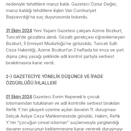
nedeniyle tehditlere maruz kaldı. Gazeteci Öznur Değer,
maruz kaldığı tehditlere ilişkin Van Cumhuriyet
Başsavcılığı’na suç duyurusunda bulundu.
31 Ekim 2024
Yeni Yaşam Gazetesi çalışanı Azime Bozkurt,
Tunceli’de gözaltına alındı. Gözaltı gerekçesi öğrenilemeyen
Bozkurt, İl Emniyet Müdürlüğü’ne götürüldü. Tunceli Sulh
Ceza Hakimliği, Azime Bozkurt’un 2 haftada bir imza ve yurt
dışına çıkış yasağı şeklinde adli kontrol şartıyla serbest
bırakılmasına karar verdi.
2-) GAZETECİYE YÖNELİK DÜŞÜNCE VE İFADE
ÖZGÜRLÜĞÜ İHLALLERİ
01 Ekim 2024
Gazeteci Evrim Kepenek’e çocuk
istismarından tutuklanan ve adli kontrolle serbest bırakılan
Refik Y.’nin şikayeti üzerine açılan davanın 11. duruşması
Selçuk Asliye Ceza Mahkemesinde görüldü. Hakim, Refik
Y.’nin “çocuğun cinsel istismarı” suçlamasıyla yargılandığı
davanın sonucunun beklenmesine karar vererek duruşmayı