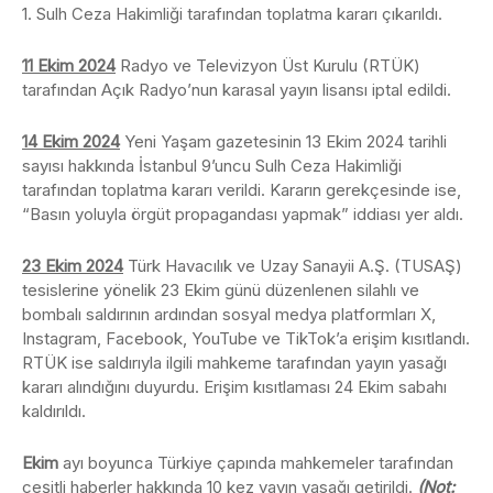
1. Sulh Ceza Hakimliği tarafından toplatma kararı çıkarıldı.
11 Ekim 2024
Radyo ve Televizyon Üst Kurulu (RTÜK)
tarafından Açık Radyo’nun karasal yayın lisansı iptal edildi.
14 Ekim 2024
Yeni Yaşam gazetesinin 13 Ekim 2024 tarihli
sayısı hakkında İstanbul 9’uncu Sulh Ceza Hakimliği
tarafından toplatma kararı verildi. Kararın gerekçesinde ise,
“Basın yoluyla örgüt propagandası yapmak” iddiası yer aldı.
23 Ekim 2024
Türk Havacılık ve Uzay Sanayii A.Ş. (TUSAŞ)
tesislerine yönelik 23 Ekim günü düzenlenen silahlı ve
bombalı saldırının ardından sosyal medya platformları X,
Instagram, Facebook, YouTube ve TikTok’a erişim kısıtlandı.
RTÜK ise saldırıyla ilgili mahkeme tarafından yayın yasağı
kararı alındığını duyurdu. Erişim kısıtlaması 24 Ekim sabahı
kaldırıldı.
Ekim
ayı boyunca Türkiye çapında mahkemeler tarafından
çeşitli haberler hakkında 10 kez yayın yasağı getirildi.
(Not: